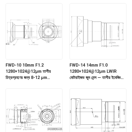
FWD-10 10mm F1.2
FWD-14 14mm F1.0
1280×1024@12μm তাপীয়
1280×1024@12μm LWIR
চিত্রগ্রহণের জন্য 8-12 μm
মোটরাইজড জুম লেন্স — তাপীয় ইমেজিংয়ের
তরঙ্গদৈর্ঘ্যের সাথে LWIR মোটরাইজড জুম
জন্য চ্যালকোজেনাইড সিরিজ
লেন্স