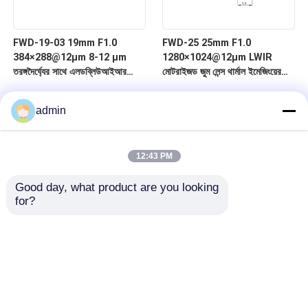
FWD-19-03 19mm F1.0
FWD-25 25mm F1.0
384×288@12μm 8-12 μm
1280×1024@12μm LWIR
তরঙ্গদৈর্ঘ্যের সাথে এলডব্লিউআইআর
মোটরাইজড জুম লেন্স থার্মাল ইমেজিংয়ের
মোটরাইজড জুম লেন্স
জন্য 8-12 μm তরঙ্গদৈর্ঘ্য সহ
admin
12:43 PM
Good day, what product are you looking 
for?
বাড়ি
পণ্য
ভিডিও