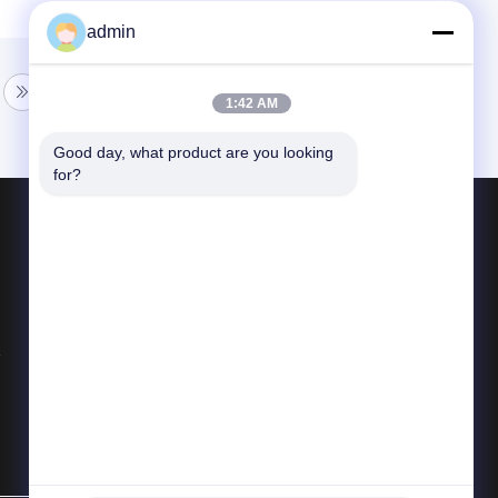
admin
1:42 AM
Good day, what product are you looking 
for?
পণ্য
এভিয়েশন পার্টস
তাপীয় ইমেজিং মনোকুলার
লেজার রেঞ্জফাইন্ডার মডিউল
সব ধরনের