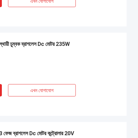
এখন যোগাযোগ
থায়ী চুম্বক ব্রাশলেস Dc মোটর 235W
এখন যোগাযোগ
েজ ব্রাশলেস Dc মোটর কন্ট্রোলার 20V