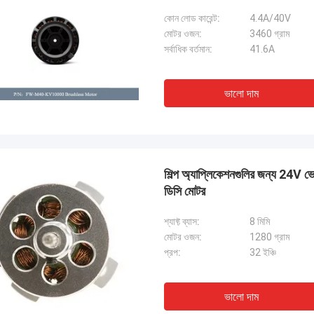
কোন লোড কারেন্ট:
4.4A/40V
মোটর ওজন:
3460 গ্রাম
সর্বাধিক বর্তমান:
41.6A
ভালো দাম
শিল্প অ্যাপ্লিকেশনগুলির জন্য 24V ভো
ডিসি মোটর
শ্যাফ্ট ব্যাস:
8 মিমি
মোটর ওজন:
1280 গ্রাম
প্রপ:
32 ইঞ্চি
ভালো দাম