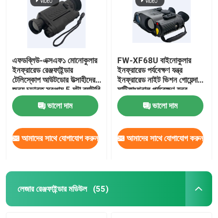
এফডব্লিউ-এক্সএফ১ মোনোকুলার
FW-XF68U বাইনোকুলার
ইনফ্রারেড রেঞ্জফাইন্ডার
ইনফ্রারেড পর্যবেক্ষণ যন্ত্র
টেলিস্কোপ আউটডোর উত্সাহীদের
ইনফ্রারেড নাইট ভিশন গোয়েন্দা
জন্য চূড়ান্ত সরঞ্জাম 5 ঘন্টা ব্যাটারি
মাল্টিফাংশনাল পর্যবেক্ষণ যন্ত্র
ভালো দাম
ভালো দাম
আমাদের সাথে যোগাযোগ করুন
আমাদের সাথে যোগাযোগ করুন
বাড়ি
পণ্য
লেজার রেঞ্জফাইন্ডার মডিউল
(55)
ভিডিও