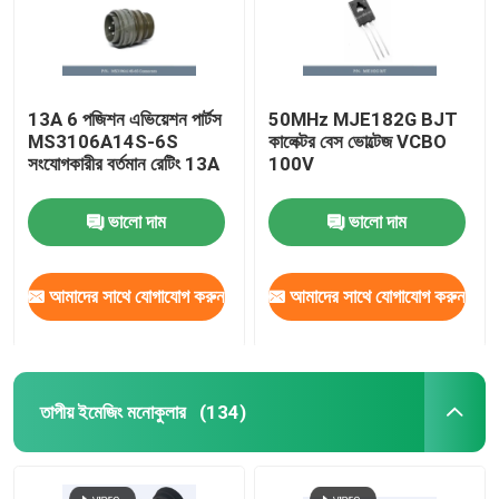
13A 6 পজিশন এভিয়েশন পার্টস
50MHz MJE182G BJT
MS3106A14S-6S
কালেক্টর বেস ভোল্টেজ VCBO
সংযোগকারীর বর্তমান রেটিং 13A
100V
ভালো দাম
ভালো দাম
আমাদের সাথে যোগাযোগ করুন
আমাদের সাথে যোগাযোগ করুন
তাপীয় ইমেজিং মনোকুলার
(134)