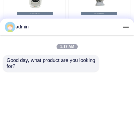
NVT-8700X 1080P
NVT-8900X PTZ ক্যামেরা
admin
PTZ PTZ ক্যামেরা সিস্টেম
সিস্টেম থার্মাল ইমেজিং 4k Ptz
4k Ptz Cctv ক্যামেরা
আউটডোর সিকিউরিটি ক্যামেরা
100M থেকে 5000M
1:17 AM
ভালো দাম
ভালো দাম
Good day, what product are you looking 
for?
আমাদের সাথে যোগাযোগ করুন
আমাদের সাথে যোগাযোগ করুন
আরো দেখুন
বাড়ি
আমাদের সম্পর্কে
আমাদের সাথে যোগাযোগ করুন
Desktop Site
সাইট ম্যাপ
গোপনীয়তা নীতি