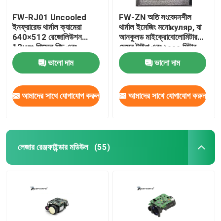
FW-RJ01 Uncooled
FW-ZN অতি সংবেদনশীল
ইনফ্রারেড থার্মাল ক্যামেরা
থার্মাল ইমেজিং মনোкуляр, যা
640×512 রেজোলিউশন
আনকুলড মাইক্রোবোলোমিটার
12μm পিক্সেল পিচ এবং
সেন্সর টাইপ এবং ১০০০ মিটার
≤40mk NETD সঙ্গে শিল্প
সনাক্তকরণ ক্ষমতা সহ
ভালো দাম
ভালো দাম
সনাক্তকরণের জন্য
আমাদের সাথে যোগাযোগ করুন
আমাদের সাথে যোগাযোগ করুন
লেজার রেঞ্জফাইন্ডার মডিউল
(55)