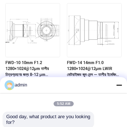
FWD-10 10mm F1.2
FWD-14 14mm F1.0
1280×1024@12μm তাপীয়
1280×1024@12μm LWIR
চিত্রগ্রহণের জন্য 8-12 μm
মোটরাইজড জুম লেন্স — তাপীয় ইমেজিংয়ের
তরঙ্গদৈর্ঘ্যের সাথে LWIR মোটরাইজড জুম
জন্য চ্যালকোজেনাইড সিরিজ
admin
লেন্স
5:52 AM
Good day, what product are you looking 
for?