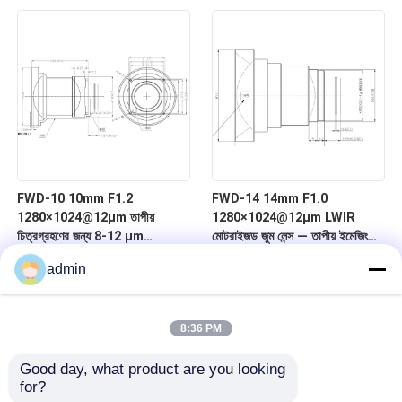
FWD-10 10mm F1.2
FWD-14 14mm F1.0
1280×1024@12μm তাপীয়
1280×1024@12μm LWIR
চিত্রগ্রহণের জন্য 8-12 μm
মোটরাইজড জুম লেন্স — তাপীয় ইমেজিংয়ের
তরঙ্গদৈর্ঘ্যের সাথে LWIR মোটরাইজড জুম
জন্য চ্যালকোজেনাইড সিরিজ
admin
লেন্স
8:36 PM
Good day, what product are you looking 
for?