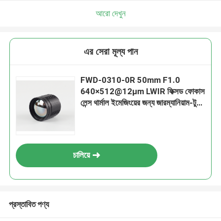
আরো দেখুন
এর সেরা মূল্য পান
FWD-0310-0R 50mm F1.0
640×512@12μm LWIR ফিক্সড ফোকাস
লেন্স থার্মাল ইমেজিংয়ের জন্য জারম্যানিয়াম-টু-
কলকোজেনাইড আপগ্রেড সহ
চালিয়ে
প্রস্তাবিত পণ্য