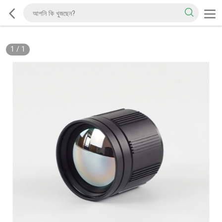
1
/
1