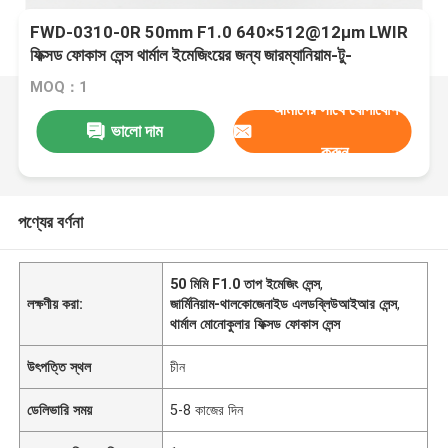
FWD-0310-0R 50mm F1.0 640×512@12μm LWIR
ফিক্সড ফোকাস লেন্স থার্মাল ইমেজিংয়ের জন্য জারম্যানিয়াম-টু-
কলকোজেনাইড আপগ্রেড সহ
MOQ：1
আমাদের সাথে যোগাযোগ
ভালো দাম
করুন
পণ্যের বর্ণনা
50 মিমি F1.0 তাপ ইমেজিং লেন্স
,
লক্ষণীয় করা:
জার্মিনিয়াম-থালকোজেনাইড এলডব্লিউআইআর লেন্স
,
থার্মাল মোনোকুলার ফিক্সড ফোকাস লেন্স
উৎপত্তি স্থল
চীন
ডেলিভারি সময়
5-8 কাজের দিন