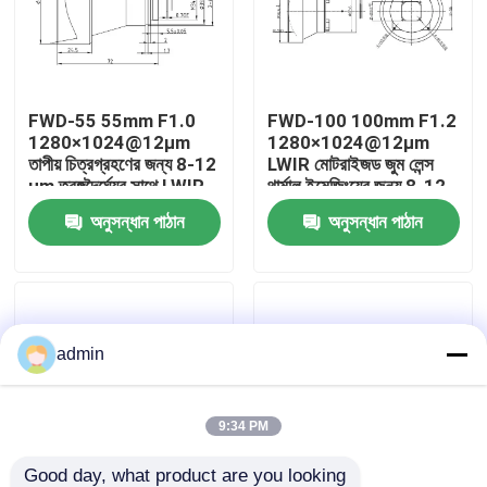
আমাদের সম্বন্ধে
FWD-55 55mm F1.0
FWD-100 100mm F1.2
কারখানা পরিদর্শন
1280×1024@12μm
1280×1024@12μm
তাপীয় চিত্রগ্রহণের জন্য 8-12
LWIR মোটরাইজড জুম লেন্স
μm তরঙ্গদৈর্ঘ্যের সাথে LWIR
থার্মাল ইমেজিংয়ের জন্য 8-12
গুণমান নিয়ন্ত্রণ
মোটরাইজড জুম লেন্স
μm তরঙ্গদৈর্ঘ্য সহ
অনুসন্ধান পাঠান
অনুসন্ধান পাঠান
আমাদের সাথে যোগাযোগ
খবর
admin
একটি উদ্ধৃতি অনুরোধ করুন
9:34 PM
এভিয়েশন পার্টস
Good day, what product are you looking 