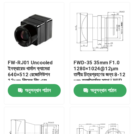
FW-RJ01 Uncooled
FWD-35 35mm F1.0
ইনফ্রারেড থার্মাল ক্যামেরা
1280×1024@12μm
640×512 রেজোলিউশন
তাপীয় চিত্রগ্রহণের জন্য 8-12
12μm পিক্সেল পিচ এবং
μm তরঙ্গদৈর্ঘ্যের সাথে LWIR
≤40mk NETD সঙ্গে শিল্প
মোটরাইজড জুম লেন্স
অনুসন্ধান পাঠান
অনুসন্ধান পাঠান
সনাক্তকরণের জন্য
বাড়ি
পণ্য
ভিডিও