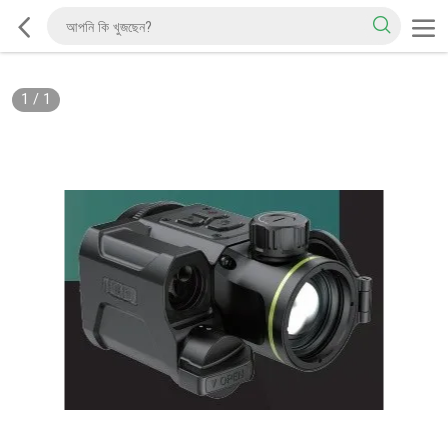
1
/
1