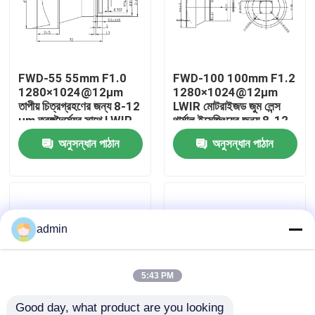
আমাদের সম্বন্ধে
FWD-55 55mm F1.0
FWD-100 100mm F1.2
কারখানা পরিদর্শন
1280×1024@12μm
1280×1024@12μm
তাপীয় চিত্রগ্রহণের জন্য 8-12
LWIR মোটরাইজড জুম লেন্স
μm তরঙ্গদৈর্ঘ্যের সাথে LWIR
থার্মাল ইমেজিংয়ের জন্য 8-12
গুণমান নিয়ন্ত্রণ
মোটরাইজড জুম লেন্স
μm তরঙ্গদৈর্ঘ্য সহ
অনুসন্ধান পাঠান
অনুসন্ধান পাঠান
আমাদের সাথে যোগাযোগ
খবর
admin
একটি উদ্ধৃতি অনুরোধ করুন
5:43 PM
এভিয়েশন পার্টস
Good day, what product are you looking 