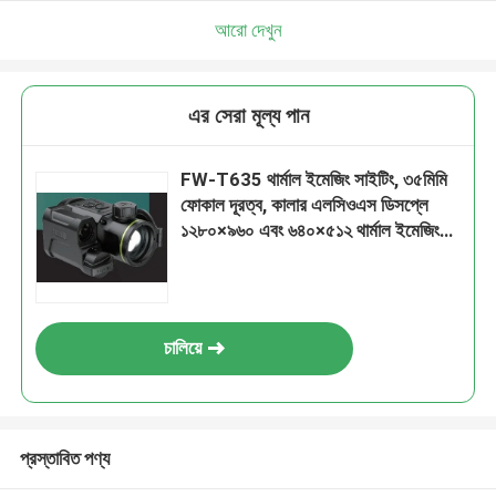
আরো দেখুন
এর সেরা মূল্য পান
FW-T635 থার্মাল ইমেজিং সাইটিং, ৩৫মিমি
ফোকাল দূরত্ব, কালার এলসিওএস ডিসপ্লে
১২৮০×৯৬০ এবং ৬৪০×৫১২ থার্মাল ইমেজিং
রেজোলিউশন
চালিয়ে
প্রস্তাবিত পণ্য