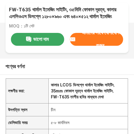
FW-T635 থার্মাল ইমেজিং সাইটিং, ৩৫মিমি ফোকাল দূরত্ব, কালার
এলসিওএস ডিসপ্লে ১২৮০×৯৬০ এবং ৬৪০×৫১২ থার্মাল ইমেজিং
রেজোলিউশন
MOQ：১টি সেট
আমাদের সাথে যোগাযোগ
ভালো দাম
করুন
পণ্যের বর্ণনা
কালার LCOS ডিসপ্লে থার্মাল ইমেজিং সাইটিং
,
লক্ষণীয় করা:
35mm ফোকাল দূরত্ব থার্মাল ইমেজিং সাইটিং
,
FW-T635 তাপীয় ছবির মাধ্যমে দেখা
উৎপত্তি স্থল
চীন
ডেলিভারি সময়
৫-৮ কার্যদিবস