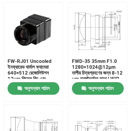
FW-RJ01 Uncooled
FWD-35 35mm F1.0
ইনফ্রারেড থার্মাল ক্যামেরা
1280×1024@12μm
640×512 রেজোলিউশন
তাপীয় চিত্রগ্রহণের জন্য 8-12
12μm পিক্সেল পিচ এবং
μm তরঙ্গদৈর্ঘ্যের সাথে LWIR
≤40mk NETD সঙ্গে শিল্প
মোটরাইজড জুম লেন্স
অনুসন্ধান পাঠান
অনুসন্ধান পাঠান
সনাক্তকরণের জন্য
বাড়ি
পণ্য
ভিডিও