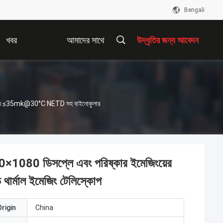
Bengali
খবর
আমাদের সাথে
উদ্ধৃতির জন্য আবেদন
যোগাযোগ করুন
জন্য ≤35mk@30°C NETD সহ বাইনোকুলার
80 ডিসপ্লে এবং পরিষ্কার ইমেজিংয়ের
্মাল ইমেজিং টেলিস্কোপ
rigin
China