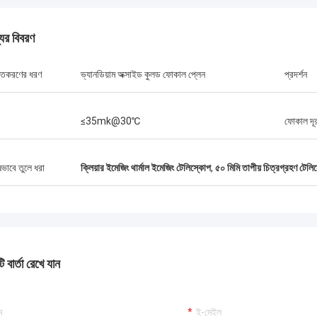
যের বিবরণ
গ্রেগ ব্লেডস
্তকরণের ধরণ
ভ্যানডিয়াম অক্সাইড কুলড ফোকাল প্লেন
প্রদর্শন
সেবা, সেরা মূল্য 2আশা করি ভবিষ্যতে আমরা
আরো ব্যবসা করতে পারব। 3তোমার সেবা এত ভালো
≤35mk@30℃
ফোকাল দূ
ানচাং সিজে-৬ ভ্রাতৃত্বের মধ্যে সিসিয়ান ফরওয়ার্ড
ভালো কথা ছড়িয়ে দেব।
ষভাবে তুলে ধরা
ক্লিয়ার ইমেজিং থার্মাল ইমেজিং টেলিস্কোপ
,
৫০ মিমি তাপীয় চিত্রগ্রহণ টেলি
 বার্তা রেখে যান