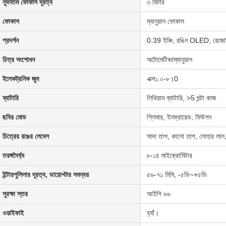
ন্যূনতম ফোকাস দূরত্ব
৩ মিটার
ফোকাস
ম্যানুয়াল ফোকাস
প্রদর্শন
0.39 ইঞ্চি, রঙিন OLED, রে
চিত্র সংশোধন
অটোমেটিক/ম্যানুয়াল
ইলেকট্রনিক জুম
এক্স১.০-৮।0
ব্যাটারি
লিথিয়াম ব্যাটারি, >5 ঘন্টা কাজ
ছবির মোড
গ্লিমার, ইনফ্রারেড, ফিউশন
চিত্রের রঙের লেবেল
সাদা তাপ, কালো তাপ, লোহার লাল, 
তরঙ্গদৈর্ঘ্য
৮-১৪ মাইক্রোমিটার
ইন্টারপুলিলার দূরত্ব, ডায়োপ্টার সমন্বয়
৫৬-৭১ মিমি, -৫ডি~+৫ডি
সুরক্ষা স্তর
আইপি ৬৬
ওয়াইফাই
হ্যাঁ।