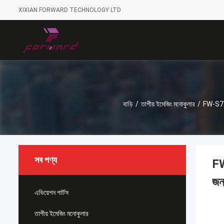
XIXIAN FORWARD TECHNOLOGY LTD
বাড়ি
/
তাপীয় ইমেজিং মনোকুলার
/
FW-S75
সব পণ্য
FW
জন
এভিয়েশন পার্টস
তাপীয় ইমেজিং মনোকুলার