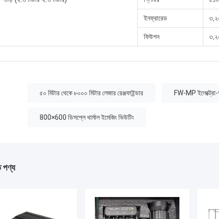
ইনফ্রারেড
৩,২
ফিউশন
৩,২
:
৫০ মিটার থেকে ৮০০০ মিটার লেজার রেঞ্জফাইন্ডার
FW-MP ইলেক্ট্রো-অপ
800×600 ডিসপ্লে থার্মাল ইমেজিং ভিউটিং
ত পণ্য