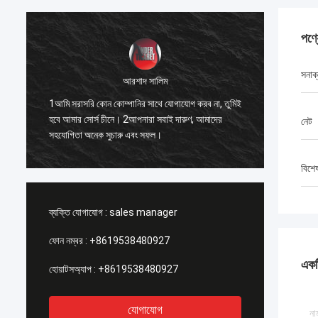
পণ্
সনাক
আরশাদ সালিম
1. সেরা 
1আমি সরাসরি কোন কোম্পানির সাথে যোগাযোগ করব না, তুমিই
ো
একসাথে 
হবে আমার সোর্স চীনে। 2আপনারা সবাই দারুণ, আমাদের
নেট
যে, আমি ন
সহযোগিতা অনেক সুচারু এবং সফল।
সম্পর্কে 
বিশে
ব্যক্তি যোগাযোগ :
sales manager
ফোন নম্বর :
+8619538480927
একটি
হোয়াটসঅ্যাপ :
+8619538480927
যোগাযোগ