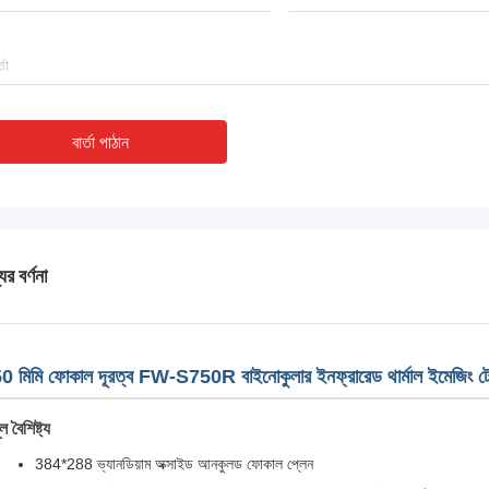
বার্তা পাঠান
ের বর্ণনা
0 মিমি ফোকাল দূরত্ব FW-S750R বাইনোকুলার ইনফ্রারেড থার্মাল ইমেজিং ট
ূল বৈশিষ্ট্য
384*288 ভ্যানডিয়াম অক্সাইড আনকুলড ফোকাল প্লেন