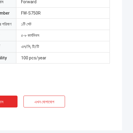
নাম
Forward
umber
FW-S750R
ার পরিমাণ
১টি সেট
৫-৮ কার্যদিবস
এল/সি, টি/টি
lity
100 pcs/year
াম
এখন যোগাযোগ