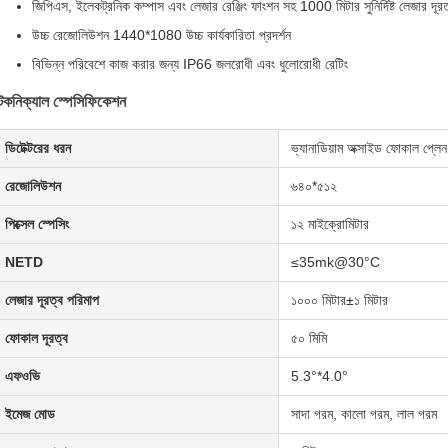
জিপিএস, ইলেকট্রনিক কম্পাস এবং লেজার রেঞ্জিং ফাংশন সহ 1000 মিটার সুনির্দিষ্ট লেজার দূর
উচ্চ রেজোলিউশন 1440*1080 উচ্চ কার্যকারিতা প্রদর্শন
বিভিন্ন পরিবেশে কাজ করার জন্য IP66 জলরোধী এবং ধুলোরোধী রেটিং
েকনিক্যাল স্পেসিফিকেশন
ডিটেক্টরের ধরন
ভ্যানাডিয়াম অক্সাইড ফোকাল প্লেন
রেজোলিউশন
৬৪০*৫১২
পিক্সেল স্পেসিং
১২ মাইক্রোমিটার
NETD
≤35mk@30°C
লেজার দূরত্ব পরিমাপ
১০০০ মিটার±১ মিটার
ফোকাল দূরত্ব
৫০ মিমি
এফওভি
5.3°*4.0°
ইমেজ মোড
সাদা গরম, কালো গরম, লাল গরম