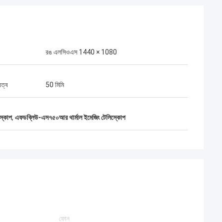
রঙ এলসিওএস 1440 × 1080
রত্ব
50 মিমি
স্কোপ
,
এফডব্লিউ-এস৭৫০আর থার্মাল ইমেজিং টেলিস্কোপ