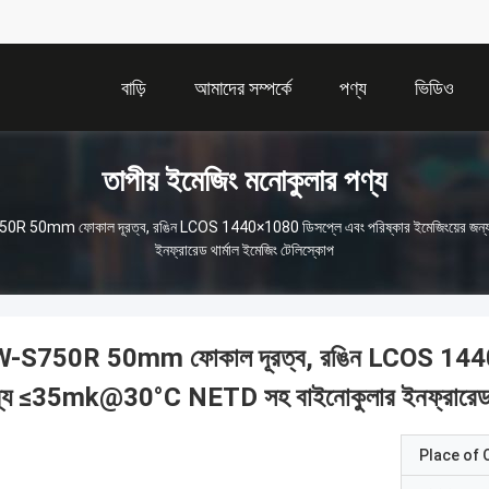
বাড়ি
আমাদের সম্পর্কে
পণ্য
ভিডিও
তাপীয় ইমেজিং মনোকুলার পণ্য
0R 50mm ফোকাল দূরত্ব, রঙিন LCOS 1440×1080 ডিসপ্লে এবং পরিষ্কার ইমেজিংয়ের 
ইনফ্রারেড থার্মাল ইমেজিং টেলিস্কোপ
-S750R 50mm ফোকাল দূরত্ব, রঙিন LCOS 1440×10
্য ≤35mk@30°C NETD সহ বাইনোকুলার ইনফ্রারেড থার
Place of O