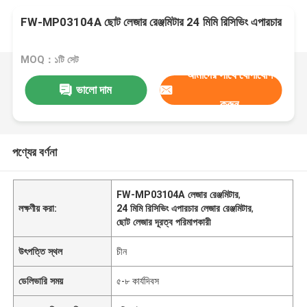
FW-MP03104A ছোট লেজার রেঞ্জমিটার 24 মিমি রিসিভিং এপারচার
MOQ：১টি সেট
আমাদের সাথে যোগাযোগ
ভালো দাম
করুন
পণ্যের বর্ণনা
FW-MP03104A লেজার রেঞ্জমিটার
,
লক্ষণীয় করা:
24 মিমি রিসিভিং এপারচার লেজার রেঞ্জমিটার
,
ছোট লেজার দূরত্ব পরিমাপকারী
উৎপত্তি স্থল
চীন
ডেলিভারি সময়
৫-৮ কার্যদিবস