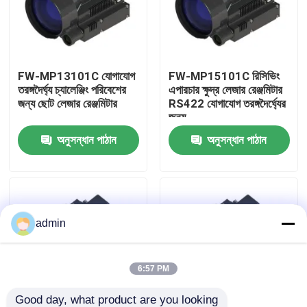
আমাদের সম্বন্ধে
FW-MP13101C যোগাযোগ
FW-MP15101C রিসিভিং
কারখানা পরিদর্শন
তরঙ্গদৈর্ঘ্য চ্যালেঞ্জিং পরিবেশের
এপারচার ক্ষুদ্র লেজার রেঞ্জমিটার
জন্য ছোট লেজার রেঞ্জমিটার
RS422 যোগাযোগ তরঙ্গদৈর্ঘ্যের
জন্য
গুণমান নিয়ন্ত্রণ
অনুসন্ধান পাঠান
অনুসন্ধান পাঠান
আমাদের সাথে যোগাযোগ
খবর
admin
একটি উদ্ধৃতি অনুরোধ করুন
6:57 PM
এভিয়েশন পার্টস
Good day, what product are you looking 