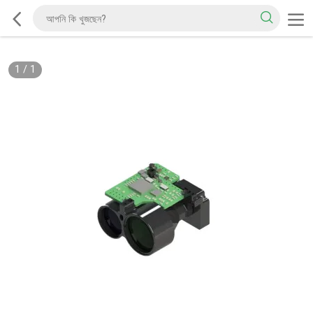
1
/
1