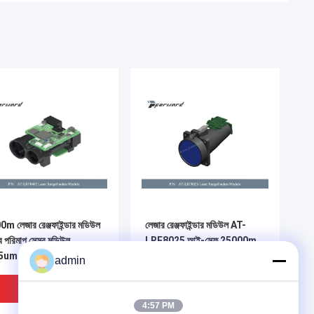
m লেজার রেঞ্জফাইন্ডার মডিউল
লেজার রেঞ্জফাইন্ডার মডিউল AT-
্ব পরিমাপ সেন্সর মডিউল
LRF8025 আই-সেফ 25000m
55um
লেজার তরঙ্গদৈর্ঘ্য 1.55μM
admin
ভালো দাম
ভালো দাম
4:57 PM