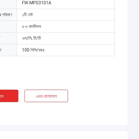
FW-MP03101A
ার পরিমাণ
১টি সেট
৫-৮ কার্যদিবস
এল/সি, টি/টি
া
100 পিসি/বছর
াম
এখন যোগাযোগ