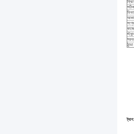
ফ্রিক
সঠি
ডিভার্
আকা
পণ্য
কাজে
স্ট্য
সরবর
ঠান্ড
ট্যাগ