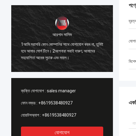
পণ্
দূরত্
আরশাদ সালিম
1. সেরা 
যোগা
1আমি সরাসরি কোন কোম্পানির সাথে যোগাযোগ করব না, তুমিই
ো
একসাথে 
হবে আমার সোর্স চীনে। 2আপনারা সবাই দারুণ, আমাদের
যে, আমি ন
সহযোগিতা অনেক সুচারু এবং সফল।
সম্পর্কে 
বিশে
ব্যক্তি যোগাযোগ :
sales manager
একটি
ফোন নম্বর :
+8619538480927
হোয়াটসঅ্যাপ :
+8619538480927
যোগাযোগ