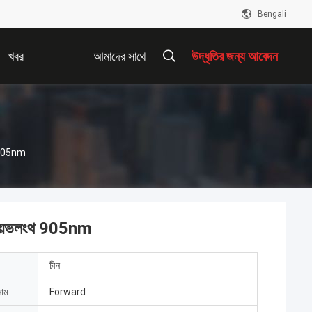
Bengali
খবর
আমাদের সাথে
উদ্ধৃতির জন্য আবেদন
যোগাযোগ করুন
ংথ 905nm
িং ওয়েভলংথ 905nm
চীন
নাম
Forward