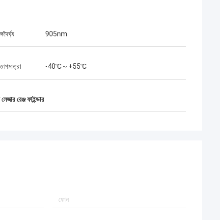
দৈর্ঘ্য
905nm
তাপমাত্রা
-40℃～+55℃
 লেজার রেঞ্জ ফাইন্ডার