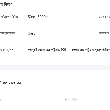
যের বিবরণ
ব পরিমাপ পরিসীমা
50m~5000m
কাজের তরঙ্গ
গ্রেগ ব্লেডস
সেবা, সেরা মূল্য 2আশা করি ভবিষ্যতে আমরা
যোগ ইন্টারফেস
অপারেটিং 
Uart
আরো ব্যবসা করতে পারব। 3তোমার সেবা এত ভালো
ানচাং সিজে-৬ ভ্রাতৃত্বের মধ্যে সিসিয়ান ফরওয়ার্ড
ভালো কথা ছড়িয়ে দেব।
ষভাবে তুলে ধরা
কমপ্যাক্ট লেজার রেঞ্জ ফাইন্ডার
,
905nm লেজার রেঞ্জ ফাইন্ডার
,
দূরত্ব পরিমাপ
 বার্তা রেখে যান