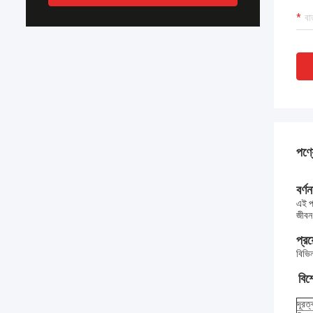
পণ্য
বর্ণন
এই প
জীবন
প্রয
বিভিন
বিশ
দূরত্