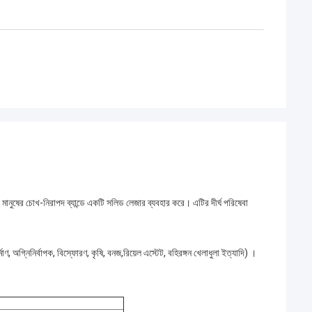
ানুষের চোখ-নিরাপদ ব্যান্ডে একটি সলিড লেজার ব্যবহার করে। এটির দীর্ঘ পরিষেবা
মাণ, অগ্নিনির্বাপক, বিস্ফোরণ, কৃষি, বনজ,রিয়েল এস্টেট, বহিরঙ্গন খেলাধুলা ইত্যাদি) ।