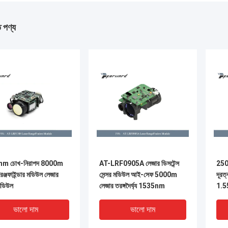
ত পণ্য
m চোখ-নিরাপদ 8000m
AT-LRF0905A লেজার ডিসটেন্স
2500
েঞ্জফাইন্ডার মডিউল লেজার
সেন্সর মডিউল আই-সেফ 5000m
দূরত
 মডিউল
লেজার তরঙ্গদৈর্ঘ্য 1535nm
1.
ভালো দাম
ভালো দাম