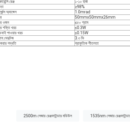
োয়েন্সি রেঞ্জ
১-১০ হার্জ
কতা
≥98%
জেন্স অ্যাঙ্গেল
1.0mrad
র
50mmx50mmx26mm
ের ওজন
≤৫০ গ্রাম
র শক্তি খরচ
≤0.3W
ান্ডবাই পাওয়ার খরচ
≤0.15W
াহ ভোল্টেজ
3.৩ ভি
া করার পদ্ধতি
প্রাকৃতিক শীতলতা
:
2500m লেজার রেঞ্জফাইন্ডার মডিউল
1535nm লেজার রেঞ্জফাইন্ডা