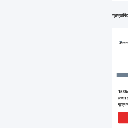
প্রস্তাবি
1535n
লেজার র
দূরত্ব