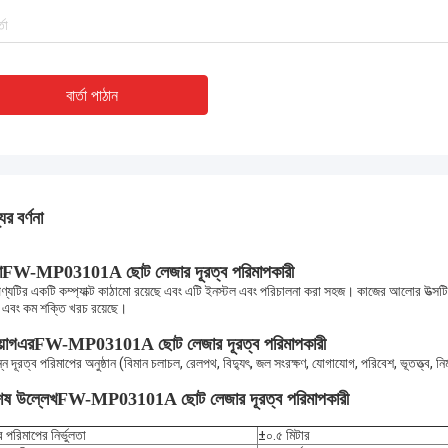
বার্তা পাঠান
ের বর্ণনা
া
FW-MP03101A ছোট লেজার দূরত্ব পরিমাপকারী
ণ্যটির একটি কম্প্যাক্ট কাঠামো রয়েছে এবং এটি ইনস্টল এবং পরিচালনা করা সহজ। কাজের আলোর উত্সটি ম
 এবং কম শক্তি খরচ রয়েছে।
়োগ
এর
FW-MP03101A ছোট লেজার দূরত্ব পরিমাপকারী
্ন দূরত্ব পরিমাপের অনুষ্ঠান (বিমান চলাচল, রেলপথ, বিদ্যুৎ, জল সংরক্ষণ, যোগাযোগ, পরিবেশ, ভূতত্ত্ব, নির্
েষ উল্লেখ
FW-MP03101A ছোট লেজার দূরত্ব পরিমাপকারী
ব পরিমাপের নির্ভুলতা
±০.৫ মিটার