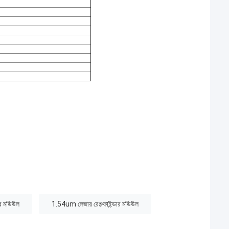
র মডিউল
1.54um লেজার রেঞ্জফাইন্ডার মডিউল