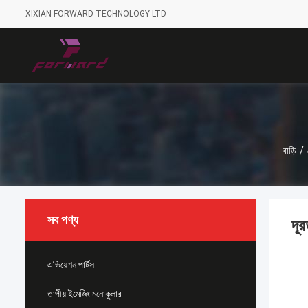
XIXIAN FORWARD TECHNOLOGY LTD
বাড়ি
/
সব পণ্য
দূ
এভিয়েশন পার্টস
তাপীয় ইমেজিং মনোকুলার