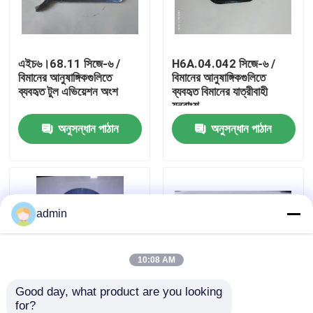
আমাদের সম্বন্ধে
এইচ৬।68.11 সিজে-৬ /
H6A.04.042 সিজে-৬ /
বিমানের আনুষাঙ্গিকগুলিতে
বিমানের আনুষাঙ্গিকগুলিতে
কারখানা পরিদর্শন
ব্যবহৃত টুল এভিয়েশন অংশ
ব্যবহৃত বিমানের যাত্রীবাহী
যন্ত্রাংশ
অনুসন্ধান পাঠান
অনুসন্ধান পাঠান
গুণমান নিয়ন্ত্রণ
আমাদের সাথে যোগাযোগ
admin
খবর
একটি উদ্ধৃতি অনুরোধ করুন
10:08 AM
Good day, what product are you looking 
এভিয়েশন পার্টস
for?
BDP-2B হরাইজন ইন্ডিকেটর
সিটি-৩ এভিয়েশন পার্টস থ্রি-