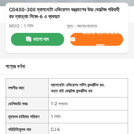
CD400-300 ম্যাগনেটো এভিয়েশন যন্ত্রাংশের উচ্চ ভোল্টেজ পরিবাহী
রড ন্যাংচ্যাং সিজে-6 এ ব্যবহৃত
MOQ：1 পিসি
মূল্য：আলোচনাযোগ্য
আমাদের সাথে যোগাযোগ
ভালো দাম
করুন
পণ্যের বর্ণনা
ম্যাগনেটো এভিয়েশন পার্টস কন্ডাক্টিভ রড
,
লক্ষণীয় করা:
নংচাং হাই ভোল্টেজ কন্ডাক্টিভ রড
ডেলিভারি সময়
1-2 সপ্তাহ
ন্যূনতম চাহিদার পরিমাণ
1 পিসি
পরিচিতিমুলক নাম
CJ-6