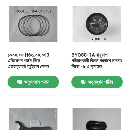
১০০৪.৩৮ H6a.০৪.০৪3
BYQ80-1A বায়ু চাপ
এভিয়েশন পার্টস স্টিল
পরিমাপকারী বিমান যন্ত্রাংশ নানচাং
এয়ারক্রাফট কন্ট্রোল কেবল
সিজে -6 এ ব্যবহৃত
অনুসন্ধান পাঠান
অনুসন্ধান পাঠান
বাড়ি
পণ্য
ভিডিও