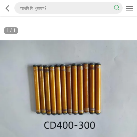
1
/
1