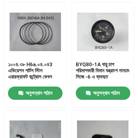
১০০৪.৩৮ H6a.০৪.০৪3
BYQ80-1A বায়ু চাপ
এভিয়েশন পার্টস স্টিল
পরিমাপকারী বিমান যন্ত্রাংশ নানচাং
এয়ারক্রাফট কন্ট্রোল কেবল
সিজে -6 এ ব্যবহৃত
অনুসন্ধান পাঠান
অনুসন্ধান পাঠান
বাড়ি
পণ্য
ভিডিও