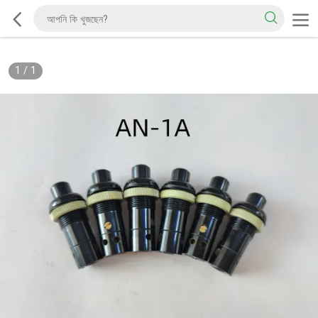
1
/
1