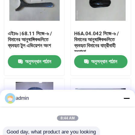
আমাদের সম্বন্ধে
এইচ৬।68.11 সিজে-৬ /
H6A.04.042 সিজে-৬ /
কারখানা পরিদর্শন
বিমানের আনুষাঙ্গিকগুলিতে
বিমানের আনুষাঙ্গিকগুলিতে
ব্যবহৃত টুল এভিয়েশন অংশ
ব্যবহৃত বিমানের যাত্রীবাহী
যন্ত্রাংশ
গুণমান নিয়ন্ত্রণ
অনুসন্ধান পাঠান
অনুসন্ধান পাঠান
আমাদের সাথে যোগাযোগ
খবর
admin
একটি উদ্ধৃতি অনুরোধ করুন
8:44 AM
এভিয়েশন পার্টস
Good day, what product are you looking 