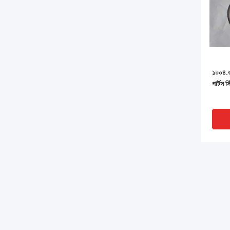
১০০৪.
পার্টস 
XIXIAN FORWARD TECHNOLOGY LTD