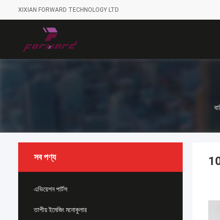
XIXIAN FORWARD TECHNOLOGY LTD
বাড
সব পণ্য
10
এভিয়েশন পার্টস
তাপীয় ইমেজিং মনোকুলার