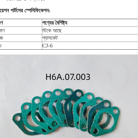
য়েশন পার্টসের স্পেসিফিকেশন:
রণ
পণ্যের বৈশিষ্ট্য
মাণ
স্টকে আছে
িজ
গ্যাসকেট
্ড
CJ-6