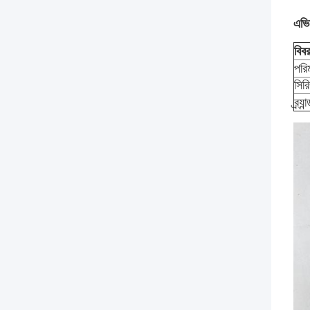
এভি
বিব
পরি
সির
ব্র্যান