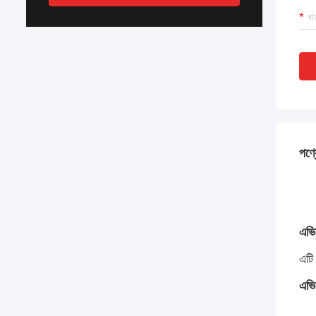
পণ্য
এভ
এভিয
এটি
এভিয