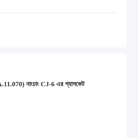
70) নাংচাং CJ-6 এর গ্যাসকেট