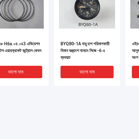
৩৮ H6a.০৪.০৪3 এভিয়েশন
BYQ80-1A বায়ু চাপ পরিমাপকারী
এইচ
স্টিল এয়ারক্রাফট কন্ট্রোল কেবল
বিমান যন্ত্রাংশ নানচাং সিজে -6 এ
আনুষা
ব্যবহৃত
অংশ
ভালো দাম
ভালো দাম
সম্বন্ধে
কোম্পানির প্রোফাইল
খবর
কারখানা ভ্রমণ
ক্ষেত্রে