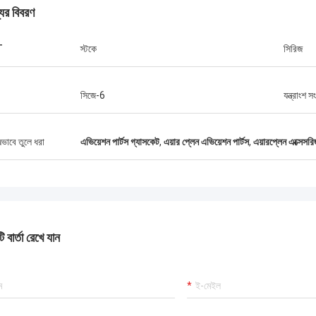
যের বিবরণ
T
স্টকে
সিরিজ
গ্রেগ ব্লেডস
সেবা, সেরা মূল্য 2আশা করি ভবিষ্যতে আমরা
সিজে-6
যন্ত্রাংশ স
আরো ব্যবসা করতে পারব। 3তোমার সেবা এত ভালো
ানচাং সিজে-৬ ভ্রাতৃত্বের মধ্যে সিসিয়ান ফরওয়ার্ড
ভালো কথা ছড়িয়ে দেব।
ষভাবে তুলে ধরা
এভিয়েশন পার্টস গ্যাসকেট
,
এয়ার প্লেন এভিয়েশন পার্টস
,
এয়ারপ্লেন এক্সেসর
 বার্তা রেখে যান