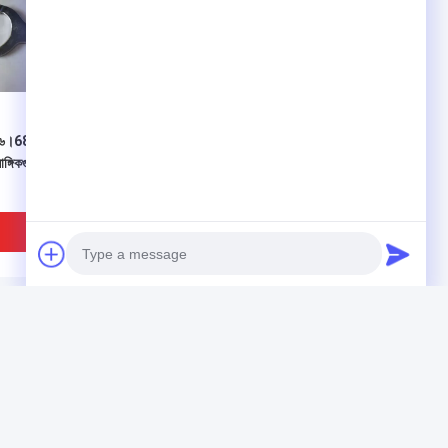
৬।68.11 সিজে-৬ / বিমানের
H6A.04.042 সিজে-৬ / বিমানের
ঙ্গিকগুলিতে ব্যবহৃত টুল এভিয়েশন
আনুষাঙ্গিকগুলিতে ব্যবহৃত বিমানের
যাত্রীবাহী যন্ত্রাংশ
ভালো দাম
ভালো দাম
পণ্য
Photo
এভিয়েশন পার্টস
Video Call
তাপীয় ইমেজিং মনোকুলার