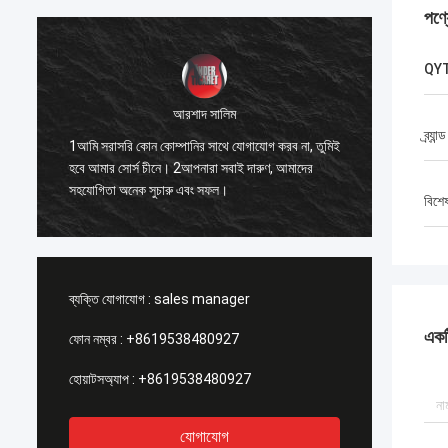
পণ্
QY
আরশাদ সালিম
1. সেরা 
ব্র্যান্ড
1আমি সরাসরি কোন কোম্পানির সাথে যোগাযোগ করব না, তুমিই
ো
একসাথে 
হবে আমার সোর্স চীনে। 2আপনারা সবাই দারুণ, আমাদের
যে, আমি ন
সহযোগিতা অনেক সুচারু এবং সফল।
সম্পর্কে 
বিশে
ব্যক্তি যোগাযোগ :
sales manager
একটি
ফোন নম্বর :
+8619538480927
হোয়াটসঅ্যাপ :
+8619538480927
যোগাযোগ