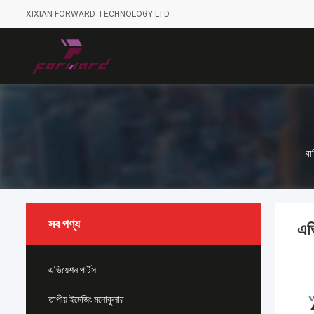
XIXIAN FORWARD TECHNOLOGY LTD
বাড
সব পণ্য
এভ
এভিয়েশন পার্টস
তাপীয় ইমেজিং মনোকুলার