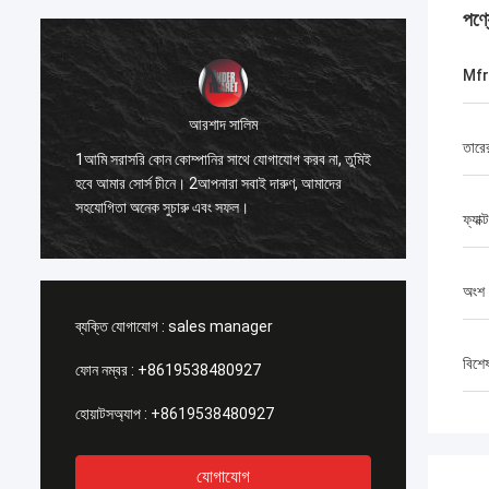
পণ্
Mfr
আরশাদ সালিম
1. সেরা 
তারের 
1আমি সরাসরি কোন কোম্পানির সাথে যোগাযোগ করব না, তুমিই
ো
একসাথে 
হবে আমার সোর্স চীনে। 2আপনারা সবাই দারুণ, আমাদের
যে, আমি ন
সহযোগিতা অনেক সুচারু এবং সফল।
সম্পর্কে 
ফ্যাক
অংশ 
ব্যক্তি যোগাযোগ :
sales manager
বিশে
ফোন নম্বর :
+8619538480927
হোয়াটসঅ্যাপ :
+8619538480927
যোগাযোগ