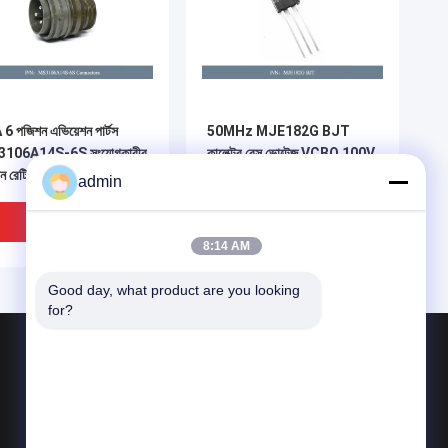
6 পজিশন এভিয়েশন পার্টস
50MHz MJE182G BJT
106A14S-6S সংযোগকারীর
কালেক্টর বেস ভোল্টেজ VCBO 100V
মান রেটিং 13A
admin
ভালো দাম
ভালো দাম
8:14 AM
Good day, what product are you looking 
for?
পণ্য
এভিয়েশন পার্টস
তাপীয় ইমেজিং মনোকুলার