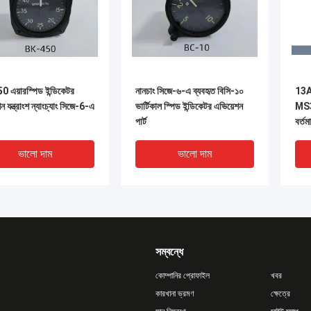
 এয়ারস্পিড ইন্ডিকেটর
নানচাং সিজে-৬-এ ব্যবহৃত বিসি-১০
13A 
ন যন্ত্রাংশ ন্যাংচ্যাং সিজে-6-এ
ভার্টিকাল স্পিড ইন্ডিকেটর এভিয়েশন
MS3
পার্ট
বর্ত
ভালো দাম
ভালো দাম
সম্বন্ধে
কোম্পানির প্রোফাইল
খবর
কারখানা ভ্রমণ
ক্ষেত্রে