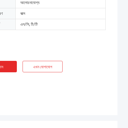
আলোচনাযোগ্য
রণ
বাক্স
এল/সি, টি/টি
াম
এখন যোগাযোগ