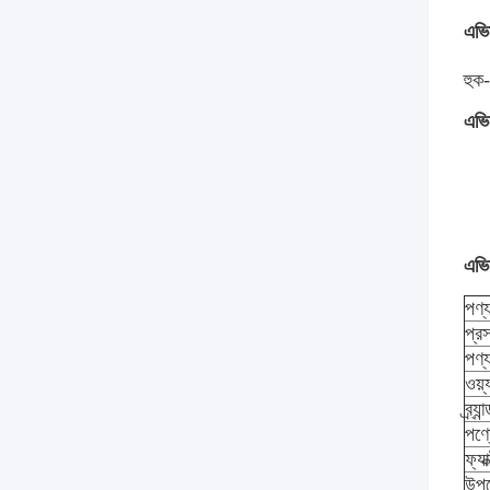
এভিয
হুক
এভিয
এভিয
পণ্য
প্র
পণ্
ওয়
ব্র্যা
পণ্
ফ্যা
উপশ