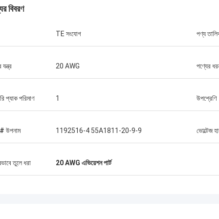
যের বিবরণ
TE সংযোগ
পণ্য তালি
গ্রেগ ব্লেডস
সেবা, সেরা মূল্য 2আশা করি ভবিষ্যতে আমরা
যন্ত্র
20 AWG
পণ্যের ধর
আরো ব্যবসা করতে পারব। 3তোমার সেবা এত ভালো
ানচাং সিজে-৬ ভ্রাতৃত্বের মধ্যে সিসিয়ান ফরওয়ার্ড
ভালো কথা ছড়িয়ে দেব।
্টরি প্যাক পরিমাণ
1
উপশ্রেণি
# উপনাম
1192516-4 55A1811-20-9-9
ভোল্টেজ হ
ষভাবে তুলে ধরা
20 AWG এভিয়েশন পার্ট