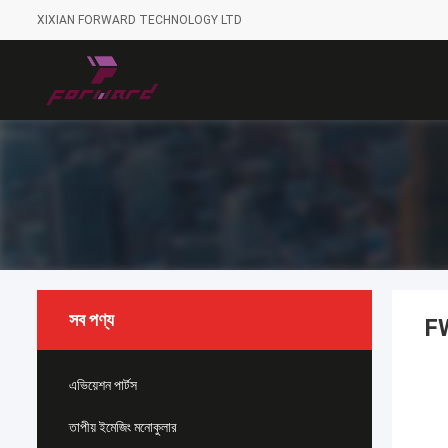
XIXIAN FORWARD TECHNOLOGY LTD
সব পণ্য
FW
এভিয়েশন পার্টস
তাপীয় ইমেজিং মনোকুলার