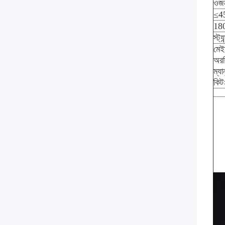
ওজ
≤4
18
স্ট্য
মেই
অরবি
ম্যা
কি