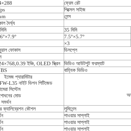
4×288
ফ্রেম রেট
fps
পিক্সেল সাইজ
μm
লেন্স
ল দৈর্ঘ্য
মিমি
35 মিমি
.6°×7.9°
7.5°×5.7°
×3
ানুয়াল ফোকাস
ডিসপ্লে
িন
4×768,0.39 ইঞ্চি, OLED স্ক্রিন
ভিডিও আউটপুট ফরম্যাট
VBS
বাহ্যিক ভিডিও
ইমেজ প্যারামিটার
অ
শোধনের মোড
সমর্থন
ার ক্যালিব্রেশন কৌশল
লুমিনেন্স
থন
পাওয়ার সাপ্লাই
থন
পাওয়ার সাপ্লাই
থন
পাওয়ার সাপ্লাই