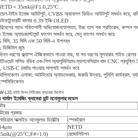
NETD＜35mk@F1.0,25°C
িয়েল-টাইম ইমেজ আউটপুট, CVBS অ্যানালগ ভিডিও আউটপুট সমর্থন করে, বাহ্
িউফাইন্ডারটি কালার 0.39 ইঞ্চি OLED
রিবেশের সাথে শক্তিশালী অভিযোজনযোগ্যতা, উচ্চ তাপ শক প্রতিরোধ, কম্পন শ
চ ইমেজ অ্যাডজাস্টমেন্ট ফাংশন সমর্থন করে, মেনু ফাংশন সমর্থন করে
 মিমি, 35 মিমি এবং 50 মিমি-এ উপলব্ধ
 ডিজিটাল জুম
ভিন্ন ধরণের ক্ল্যাম্প ঐচ্ছিকভাবে পাওয়া যায়, যা সব ধরণের মূলধারার গাইড রেলের
ইটওয়েট সলিড বডির এক-পিস অ্যালুমিনিয়াম-ম্যাগনেসিয়াম খাদ CNC প্রযুক্তি 
ে, USB-C চার্জার পাওয়ার সাপ্লাই সমর্থন করে
যাপ্লিকেশন এলাকা: আউটডোর অ্যাডভেঞ্চার, জরুরি উদ্ধার, পুলিশি কার্যক্রম, ব্য
স্পেসিফিকেশন
:
 থার্মাল ইমেজিং ক্যামেরা হান্ট মনোকুলার
মডেল
ক্টর
ক্টরের প্রকার
ানাডিয়াম অক্সাইড আনকুলড ডিটেক্টর
স্পেকট্রাল
14μm
NETD
35mk(@25°C,F#=1.0)
রেজোলিউশন