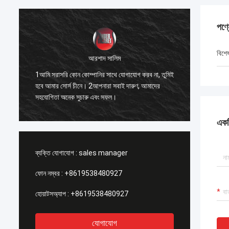
পণ্
বিশে
আরশাদ সালিম
1. সেরা 
1আমি সরাসরি কোন কোম্পানির সাথে যোগাযোগ করব না, তুমিই
ো
একসাথে 
হবে আমার সোর্স চীনে। 2আপনারা সবাই দারুণ, আমাদের
যে, আমি ন
সহযোগিতা অনেক সুচারু এবং সফল।
সম্পর্কে 
একটি
ব্যক্তি যোগাযোগ :
sales manager
ফোন নম্বর :
+8619538480927
হোয়াটসঅ্যাপ :
+8619538480927
যোগাযোগ