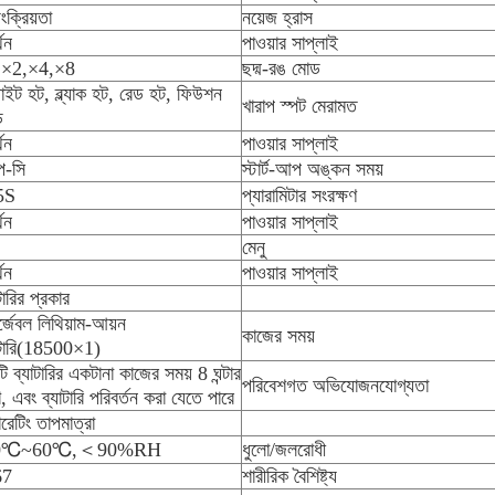
য়ংক্রিয়তা
নয়েজ হ্রাস
থন
পাওয়ার সাপ্লাই
,×2,×4,×8
ছদ্ম-রঙ মোড
়াইট হট, ব্ল্যাক হট, রেড হট, ফিউশন
খারাপ স্পট মেরামত
ড
থন
পাওয়ার সাপ্লাই
প-সি
স্টার্ট-আপ অঙ্কন সময়
5S
প্যারামিটার সংরক্ষণ
থন
পাওয়ার সাপ্লাই
মেনু
থন
পাওয়ার সাপ্লাই
টারির প্রকার
র্জেবল লিথিয়াম-আয়ন
কাজের সময়
াটারি(18500×1)
ি ব্যাটারির একটানা কাজের সময় 8 ঘন্টার
পরিবেশগত অভিযোজনযোগ্যতা
, এবং ব্যাটারি পরিবর্তন করা যেতে পারে
রেটিং তাপমাত্রা
0℃~60℃,＜90%RH
ধুলো/জলরোধী
67
শারীরিক বৈশিষ্ট্য