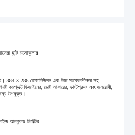
মেরা হান্ট মনোকুলার
ইমেজার। 384 × 288 রেজোলিউশন এবং উচ্চ সংবেদনশীলতা সহ
েশিনটি কমপ্যাক্ট ডিজাইনের, ছোট আকারের, ডাস্টপ্রুফ এবং জলরোধী,
 জন্য উপযুক্ত।
সাইড আনকুলড ডিটেক্টর