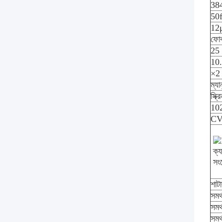
38
50
12
ফোকা
25 
10
×2
ম্য
স্ক্র
102
C
সং
শাট
সমর্
সমর্
সমর্