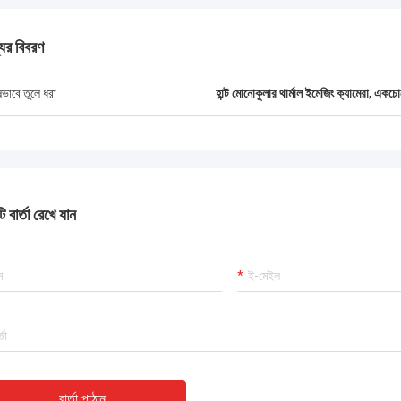
যের বিবরণ
গ্রেগ ব্লেডস
ষভাবে তুলে ধরা
হান্ট মোনোকুলার থার্মাল ইমেজিং ক্যামেরা
,
একচোখ
সেবা, সেরা মূল্য 2আশা করি ভবিষ্যতে আমরা
আরো ব্যবসা করতে পারব। 3তোমার সেবা এত ভালো
ানচাং সিজে-৬ ভ্রাতৃত্বের মধ্যে সিসিয়ান ফরওয়ার্ড
ভালো কথা ছড়িয়ে দেব।
 বার্তা রেখে যান
বার্তা পাঠান