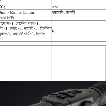
ন
50g
মাত্রা
0mm×65mm×53mm
প্যাকেজিং সামগ্রী
ান্ডার্ড ফিটিং
নফ্রেম×1, পোর্টেবল ব্যাগ×1,
ট×1, চার্জার×1, ব্যাটারি×2, নির্দেশিকা
R:
নুয়াল×1, ওয়ারেন্টি কার্ড×1, ক্লিনিং
ট×1