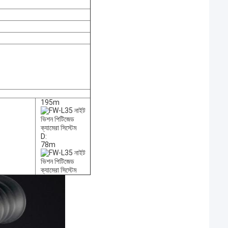
195m
D:
78m