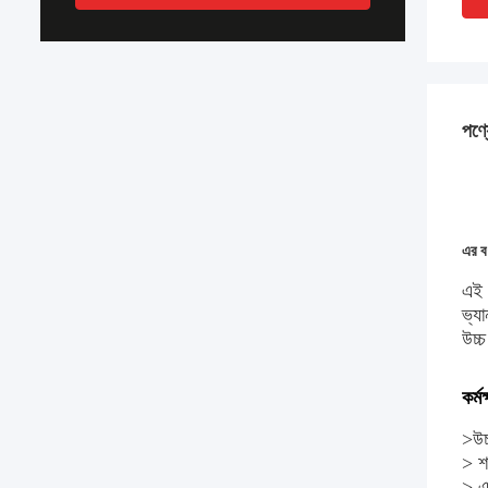
পণ্য
এর বর
এই 
ভ্য
উচ্
কর্ম
>উচ
> শা
> এক