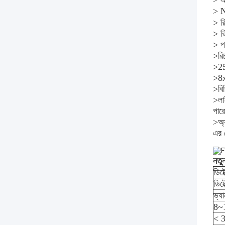
> 
> র
> ভ
> প
>
রি
>
25
>
8x
>
বি
>
লা
পার
>অ্
এর 
নতুন
ডিটে
ডিটে
ভ্য
8~
< 