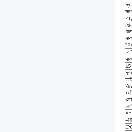
স্ব
সমর্
×1
হোয
মো
সমর্
টাই
＜
সমর্
≥5
সমর্
ব্যা
রিচা
ব্য
একট
বেশি
অপা
-4
IP