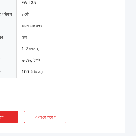
FW-L35
ার পরিমাণ
১ সেট
আলোচনাযোগ্য
রণ
বাক্স
1-2 সপ্তাহ
এল/সি, টি/টি
া
100 পিসি/বছর
াম
এখন যোগাযোগ