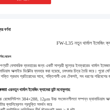
ের বর্ণনা
FW-L35 নতুন থার্মাল ইমেজিং ক্যা
:
্ণনা
মডেল
পণ্যটি বেসামরিক ব্যবহারের জন্য একটি সাশ্রয়ী মূল্যের ইনফ্রারেড থার্মাল 
ানাডিয়াম অক্সাইড ডিটেক্টর ব্যবহার করা হয়েছে, চমৎকার চিত্র তৈরি করে। পুরো ম
চ শক্তি প্রভাব প্রতিরোধের সাথে, শক্তিশালী এবং টেকসই, সব ধরণের পরিবেশের
নতুন থার্মাল ইমেজিং ক্যামেরা হান্ট মনোকুলার:
ক্ষমতা
এর
্চ রেজোলিউশন 384×288, 12μm উচ্চ সংবেদনশীলতা সম্পন্ন ভ্যানাডিয়াম অক্
টার ক্যালিব্রেশন প্রযুক্তি সমর্থন করে
টি ব্যাটারিতে অতিরিক্ত দীর্ঘ স্ট্যান্ডবাই সময় > 8 ঘন্টা