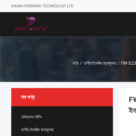
XIXIAN FORWARD TECHNOLOGY LTD
বাড়ি
/
তাপীয় ইমেজিং মনোকুলার
/
FW-S236E
সব পণ্য
FW
ইন
এভিয়েশন পার্টস
তাপীয় ইমেজিং মনোকুলার