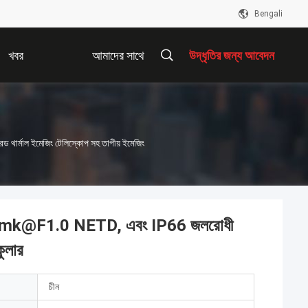
Bengali
খবর
আমাদের সাথে
উদ্ধৃতির জন্য আবেদন
যোগাযোগ করুন
মাল ইমেজিং টেলিস্কোপ সহ তাপীয় ইমেজিং
0mk@F1.0 NETD, এবং IP66 জলরোধী
কুলার
চীন