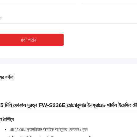
বার্তা পাঠান
ের বর্ণনা
5 মিমি ফোকাল দূরত্ব FW-S236E মোনোকুলার ইনফ্রারেড থার্মাল ইমেজিং টে
ল বৈশিষ্ট্য
384*288 ভ্যানডিয়াম অক্সাইড আনকুলড ফোকাল প্লেন