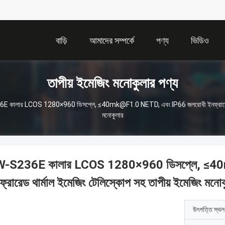
বাড়ি
আমাদের সম্পর্কে
পণ্য
ভিডিও
তাপীয় ইমেজিং মনোকুলার পণ্য
 কালার LCOS 1280×960 ডিসপ্লে, ≤40mk@F1.0 NETD, এবং IP66 জলরোধী ইনফ্রারেড থার্
মনোকুলার
-S236E কালার LCOS 1280×960 ডিসপ্লে, ≤4
ফ্রারেড থার্মাল ইমেজিং টেলিস্কোপ সহ তাপীয় ইমেজিং মনো
উৎপত্তি স্থল