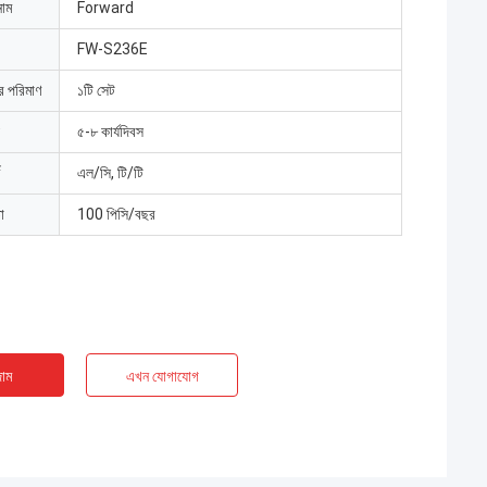
নাম
Forward
FW-S236E
ার পরিমাণ
১টি সেট
৫-৮ কার্যদিবস
এল/সি, টি/টি
া
100 পিসি/বছর
াম
এখন যোগাযোগ