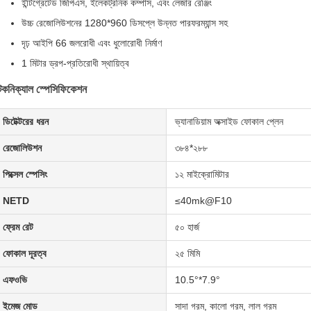
ইন্টিগ্রেটেড জিপিএস, ইলেকট্রনিক কম্পাস, এবং লেজার রেঞ্জিং
উচ্চ রেজোলিউশনের 1280*960 ডিসপ্লে উন্নত পারফরম্যান্স সহ
দৃঢ় আইপি 66 জলরোধী এবং ধুলোরোধী নির্মাণ
1 মিটার ড্রপ-প্রতিরোধী স্থায়িত্ব
েকনিক্যাল স্পেসিফিকেশন
ডিটেক্টরের ধরন
ভ্যানাডিয়াম অক্সাইড ফোকাল প্লেন
রেজোলিউশন
৩৮৪*২৮৮
পিক্সেল স্পেসিং
১২ মাইক্রোমিটার
NETD
≤40mk@F10
ফ্রেম রেট
৫০ হার্জ
ফোকাল দূরত্ব
২৫ মিমি
এফওভি
10.5°*7.9°
ইমেজ মোড
সাদা গরম, কালো গরম, লাল গরম