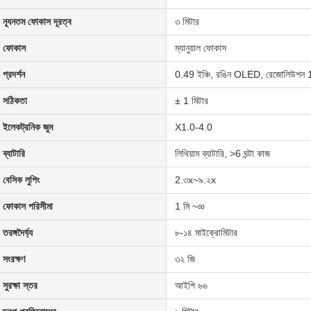
ন্যূনতম ফোকাস দূরত্ব
৩ মিটার
ফোকাস
ম্যানুয়াল ফোকাস
প্রদর্শন
0.49 ইঞ্চি, রঙিন OLED, রেজোলিউশ
সঠিকতা
± 1 মিটার
ইলেকট্রনিক জুম
X1.0-4.0
ব্যাটারি
লিথিয়াম ব্যাটারি, >6 ঘন্টা কাজ
বেসিক লুপিং
2.৩x~৯.২x
ফোকাস পরিসীমা
1 মি ~∞
তরঙ্গদৈর্ঘ্য
৮-১৪ মাইক্রোমিটার
সংরক্ষণ
৩২ জি
সুরক্ষা স্তর
আইপি ৬৬