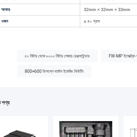
আকার
32mm × 32mm × 33mm
ওজন
≤ ৪০ গ্রাম
:
৫০ মিটার থেকে ৮০০০ মিটার লেজার রেঞ্জফাইন্ডার
FW-MP ইলেক্ট্রো-অপ
800×600 ডিসপ্লে থার্মাল ইমেজিং ভিউটিং
ত পণ্য