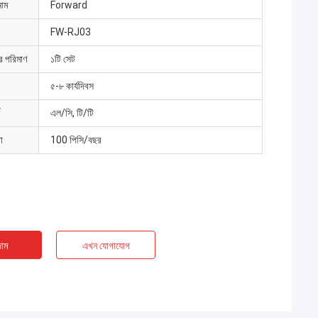
নাম
Forward
FW-RJ03
ার পরিমাণ
১টি সেট
৫-৮ কার্যদিবস
এল/সি, টি/টি
া
100 পিসি/বছর
াম
এখন যোগাযোগ