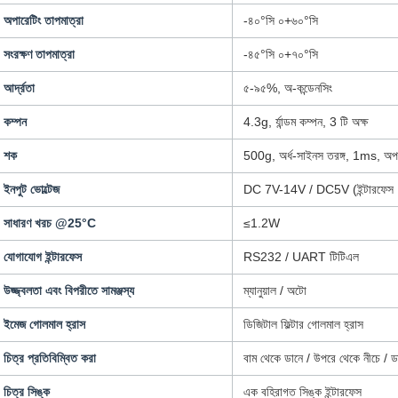
অপারেটিং তাপমাত্রা
-৪০°সি ০+৬০°সি
সংরক্ষণ তাপমাত্রা
-৪৫°সি ০+৭০°সি
আর্দ্রতা
৫-৯৫%, অ-কন্ডেনসিং
কম্পন
4.3g, র্যান্ডম কম্পন, 3 টি অক্ষ
শক
500g, অর্ধ-সাইনস তরঙ্গ, 1ms, অপ
ইনপুট ভোল্টেজ
DC 7V-14V / DC5V (ইন্টারফেস 
সাধারণ খরচ @25°C
≤1.2W
যোগাযোগ ইন্টারফেস
RS232 / UART টিটিএল
উজ্জ্বলতা এবং বিপরীতে সামঞ্জস্য
ম্যানুয়াল / অটো
ইমেজ গোলমাল হ্রাস
ডিজিটাল ফিল্টার গোলমাল হ্রাস
চিত্র প্রতিবিম্বিত করা
বাম থেকে ডানে / উপরে থেকে নীচে / ড
চিত্র সিঙ্ক
এক বহিরাগত সিঙ্ক ইন্টারফেস