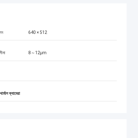
শন
640 × 512
িসীমা
8～12μm
র্মাল ক্যামেরা