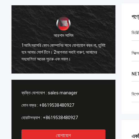
পণ্
ডিটেক
আরশাদ সালিম
1. সেরা 
1আমি সরাসরি কোন কোম্পানির সাথে যোগাযোগ করব না, তুমিই
ো
একসাথে 
হবে আমার সোর্স চীনে। 2আপনারা সবাই দারুণ, আমাদের
পিক্স
যে, আমি ন
সহযোগিতা অনেক সুচারু এবং সফল।
সম্পর্কে 
NE
ব্যক্তি যোগাযোগ :
sales manager
বিশে
ফোন নম্বর :
+8619538480927
হোয়াটসঅ্যাপ :
+8619538480927
যোগাযোগ
একটি