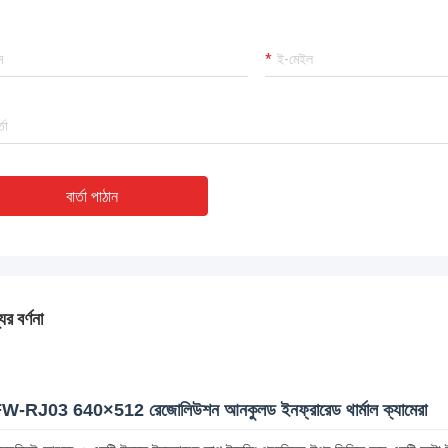
বার্তা পাঠান
ের বর্ণনা
W-RJ03 640×512 রেজোলিউশন আনকুলড ইনফ্রারেড থার্মাল ক্যামেরা