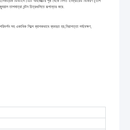
কট্রিক ডিভাইস।এটি অবজেক্টের পৃষ্ঠ থেকে নির্গত ইনফ্রারেড বিকিরণ (তাপ
ুয়াল তাপমাত্রা বন্টন চিত্রগুলিতে রূপান্তর করে.
পরিদর্শন সহ একাধিক শিল্পে ব্যাপকভাবে ব্যবহৃত হয়,নিরাপত্তা পর্যবেক্ষণ,