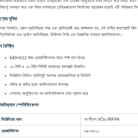
ফডব্লিউ-আরজে০৩ একটি উন্নত ইনফ্রারেড তাপ ইমেজিং প্রযুক্তির উপর ভিত্তি করে একটি ফটো ইলে
িকিরণ) সনাক্ত করে এবং নিম্ন তাপমাত্রা রেফ্রিজারেশন সিস্টেমের প্রয়োজন ছাড়াই এটি পরিষ্কার ভিজ্য
ণ্যের সুবিধা
ালকা ডিজাইন, দ্রুত প্রতিক্রিয়া সময় এবং ব্যতিক্রমী খরচ কর্মক্ষমতা সহ, এই তাপীয় ক্যামেরাটি শিল্প 
গ্নিনির্বাপক এবং দুর্যোগ প্রতিক্রিয়া, চিকিৎসা নির্ণয় এবং বৈজ্ঞানিক গবেষণা অ্যাপ্লিকেশন।
ল বৈশিষ্ট্য
640×512 উচ্চ রেজোলিউশনের সাথে স্পষ্ট তাপ চিত্র
২৮ মিমি × ২৮ মিমি পিসিবি আকারের কমপ্যাক্ট ডিজাইন
ডিজিটাল ভিডিও আউটপুট অপশনঃ ক্যামেরালিংক বা ডিভিপি
শাটার বা শাটার ছাড়া কনফিগারেশন উপলব্ধ
পেশাদার প্রযুক্তিগত দল কাস্টমাইজেশন সেবা প্রদান করে
েকনিক্যাল স্পেসিফিকেশন
ডিটেক্টরের ধরন
অ-শীতল VOx IRFPA
রেজোলিউশন
৬৪০×৫১২