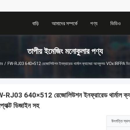
বাড়ি
আমাদের সম্পর্কে
পণ্য
ভিডিও
তাপীয় ইমেজিং মনোকুলার পণ্য
ার
/
FW-RJ03 640×512 রেজোলিউশন ইনফ্রারেড থার্মাল ক্যামেরা আনকুলড VOx IRFPA ডিটেক্ট
-RJ03 640×512 রেজোলিউশন ইনফ্রারেড থার্মাল ক্য
প্যাক্ট ডিজাইন সহ
উৎপত্তি স্থল