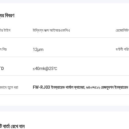
যের বিবরণ
গ্রেগ ব্লেডস
্টর টাইপ
উদ্বিগ্ন ভক্স আইআরএফপিএ
রেজোলিউ
সেবা, সেরা মূল্য 2আশা করি ভবিষ্যতে আমরা
আরো ব্যবসা করতে পারব। 3তোমার সেবা এত ভালো
েল পিচ
বর্ণালী পর
12μm
ানচাং সিজে-৬ ভ্রাতৃত্বের মধ্যে সিসিয়ান ফরওয়ার্ড
ভালো কথা ছড়িয়ে দেব।
TD
≤40mk@25℃
ষভাবে তুলে ধরা
FW-RJ03 ইনফ্রারেড থার্মাল ক্যামেরা
,
৬৪০×৫১২ রেজল্যুশন ইনফ্রারেড থা
 বার্তা রেখে যান