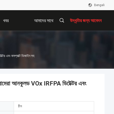
Bengali
খবর
আমাদের সাথে
উদ্ধৃতির জন্য আবেদন
যোগাযোগ করুন
র এবং কমপ্যাক্ট ডিজাইন সহ
ামেরা আনকুলড VOx IRFPA ডিটেক্টর এবং
চীন