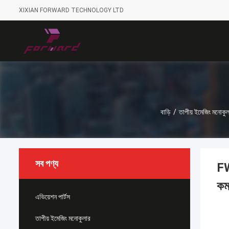
XIXIAN FORWARD TECHNOLOGY LTD
বাড়ি
/
তাপীয় ইমেজিং মনোকুল
সব পণ্য
FW
কম
এভিয়েশন পার্টস
তাপীয় ইমেজিং মনোকুলার