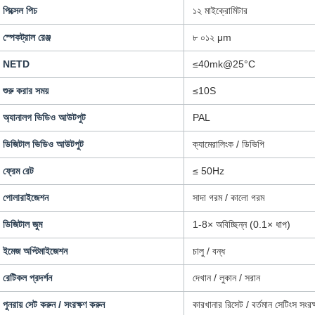
পিক্সেল পিচ
১২ মাইক্রোমিটার
স্পেকট্রাল রেঞ্জ
৮ ০১২ μm
NETD
≤40mk@25°C
শুরু করার সময়
≤10S
অ্যানালগ ভিডিও আউটপুট
PAL
ডিজিটাল ভিডিও আউটপুট
ক্যামেরালিংক / ডিভিপি
ফ্রেম রেট
≤ 50Hz
পোলারাইজেশন
সাদা গরম / কালো গরম
ডিজিটাল জুম
1-8× অবিচ্ছিন্ন (0.1× ধাপ)
ইমেজ অপ্টিমাইজেশন
চালু / বন্ধ
রেটিকল প্রদর্শন
দেখান / লুকান / সরান
পুনরায় সেট করুন / সংরক্ষণ করুন
কারখানার রিসেট / বর্তমান সেটিংস সংরক