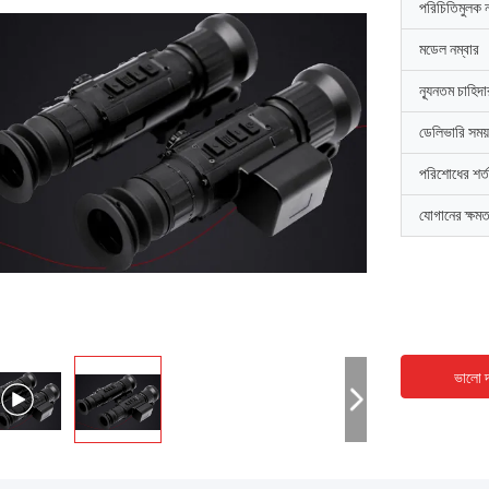
পরিচিতিমুলক 
মডেল নম্বার
ন্যূনতম চাহিদ
ডেলিভারি সময়
পরিশোধের শর্ত
যোগানের ক্ষমত
ভালো দ