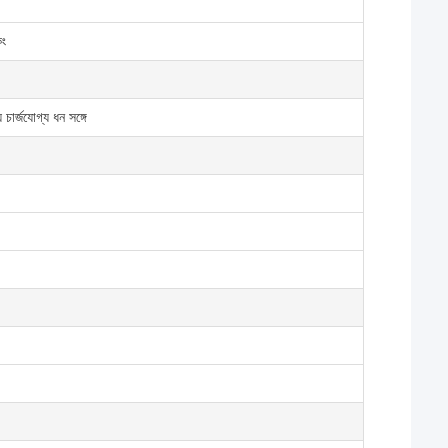
িং
চার্জযোগ্য ধন সঙ্গে