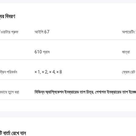
যের বিবরণ
গ্রেগ ব্লেডস
ওয়াটার প্রুফ
আইপি 67
অপারেটিং 
সেবা, সেরা মূল্য 2আশা করি ভবিষ্যতে আমরা
আরো ব্যবসা করতে পারব। 3তোমার সেবা এত ভালো
610 গ্রাম
মাত্রা
ানচাং সিজে-৬ ভ্রাতৃত্বের মধ্যে সিসিয়ান ফরওয়ার্ড
ভালো কথা ছড়িয়ে দেব।
্রন পরিবর্ধন
× 1, × 2, × 4, × 8
ফ্রেম রেট
ষভাবে তুলে ধরা
বিভিন্ন অ্যাপ্লিকেশন ইনফ্রারেড তাপ চিত্র
,
পেশাগত ইনফ্রারেড তাপ ইমেজ
 বার্তা রেখে যান