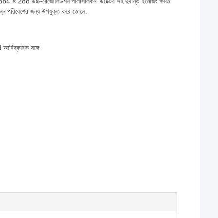
4 × 288 উচ্চ-রেজোলিউশন পলিসিলিকন ডিটেক্টর সহ দুর্দান্ত ইমেজিং ক্ষমতা
ভিন্ন পরিবেশের জন্য উপযুক্ত করে তোলে.
আবিষ্কারক সঙ্গে