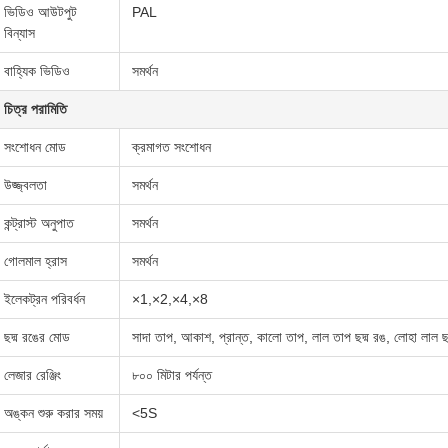
ভিডিও আউটপুট
PAL
বিন্যাস
বাহ্যিক ভিডিও
সমর্থন
চিত্র পরামিতি
সংশোধন মোড
ক্রমাগত সংশোধন
উজ্জ্বলতা
সমর্থন
কন্ট্রাস্ট অনুপাত
সমর্থন
গোলমাল হ্রাস
সমর্থন
ইলেকট্রন পরিবর্ধন
×1,×2,×4,×8
ছদ্ম রঙের মোড
সাদা তাপ, আকাশ, প্রান্ত, কালো তাপ, লাল তাপ ছদ্ম রঙ, লোহা লাল ছদ
লেজার রেঞ্জিং
৮০০ মিটার পর্যন্ত
অঙ্কন শুরু করার সময়
<5S