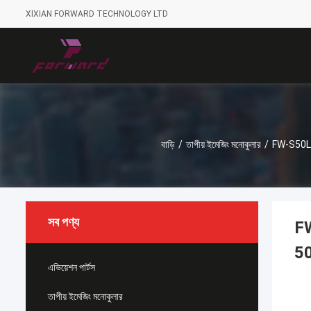
XIXIAN FORWARD TECHNOLOGY LTD
বাড়ি
/
তাপীয় ইমেজিং মনোকুলার
/
FW-S50LRF উ
সব পণ্য
FW
50 
এভিয়েশন পার্টস
তাপীয় ইমেজিং মনোকুলার