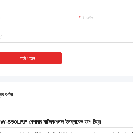
বার্তা পাঠান
ের বর্ণনা
W-S50LRF পেশাদার মাল্টিফাংশনাল ইনফ্রারেড তাপ চিত্র