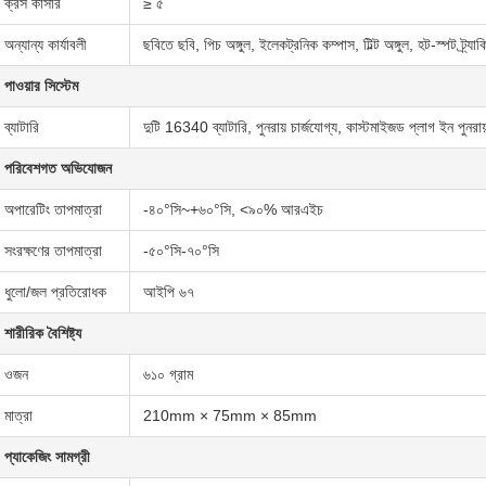
ক্রস কার্সার
≥ ৫
অন্যান্য কার্যাবলী
ছবিতে ছবি, পিচ অঙ্গুল, ইলেকট্রনিক কম্পাস, টিল্ট অঙ্গুল, হট-স্পট ট্র্যাক
পাওয়ার সিস্টেম
ব্যাটারি
দুটি 16340 ব্যাটারি, পুনরায় চার্জযোগ্য, কাস্টমাইজড প্লাগ ইন পুনরায় 
পরিবেশগত অভিযোজন
অপারেটিং তাপমাত্রা
-৪০°সি~+৬০°সি, <৯০% আরএইচ
সংরক্ষণের তাপমাত্রা
-৫০°সি-৭০°সি
ধুলো/জল প্রতিরোধক
আইপি ৬৭
শারীরিক বৈশিষ্ট্য
ওজন
৬১০ গ্রাম
মাত্রা
210mm × 75mm × 85mm
প্যাকেজিং সামগ্রী