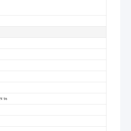
্ম রঙ