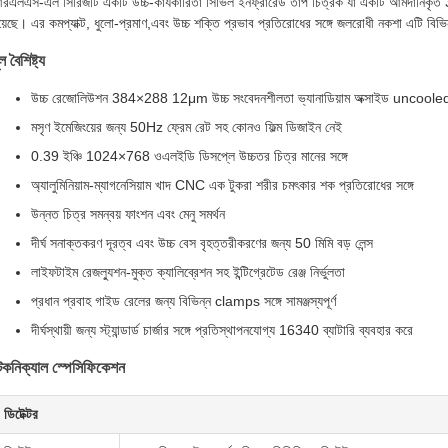
রএলএস-এল সিরিজটি একটি উচ্চ-কার্যকারিতা সিভিল ইনফ্রারেড তাপ চিত্রক যা একটি আমদানিকৃত 38
য়েছে। এর কমপ্যাক্ট, ধুলো-প্রমাণ,এবং উচ্চ শক্তি প্রভাব প্রতিরোধের সঙ্গে জলরোধী নকশা এটি বি
ল বৈশিষ্ট্য
উচ্চ রেজোলিউশন 384×288 12μm উচ্চ সংবেদনশীলতা ভ্যানাডিয়াম অক্সাইড uncooled 
মসৃণ ইমেজিংয়ের জন্য 50Hz ফ্রেম রেট সহ কোনও ফিল্ম ডিজাইন নেই
0.39 ইঞ্চি 1024×768 ওএলইডি ডিসপ্লে উচ্চতর চিত্র মানের সঙ্গে
অ্যালুমিনিয়াম-ম্যাগনেসিয়াম খাদ CNC এক টুকরা শরীর চমৎকার শক প্রতিরোধের সঙ্গে
উন্নত চিত্র সমন্বয় ফাংশন এবং মেনু সমর্থন
দীর্ঘ সনাক্তকরণ দূরত্ব এবং উচ্চ বেস বৃহত্তরীকরণের জন্য 50 মিমি বড় লেন্স
লাইফটাইম রেজল্যুশন-মুক্ত ক্যালিব্রেশন সহ ইন্টিগ্রেটেড রেঞ্জ নির্ভুলতা
প্রধান প্রবাহ গাইড রেলের জন্য বিভিন্ন clamps সঙ্গে সামঞ্জস্যপূর্ণ
দীর্ঘস্থায়ী জন্য স্ট্যান্ডার্ড চার্জার সঙ্গে প্রতিস্থাপনযোগ্য 16340 ব্যাটারি ব্যবহার করে
েকনিক্যাল স্পেসিফিকেশন
ডিটেক্টর