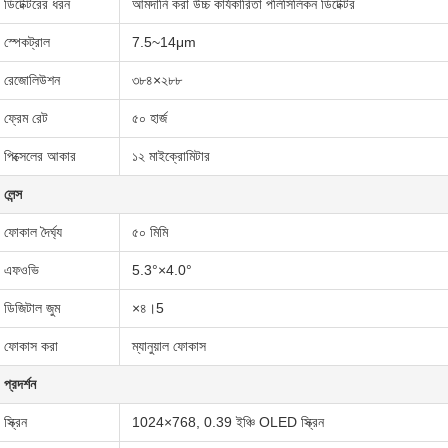
ডিটেক্টরের ধরন
আমদানি করা উচ্চ কার্যকারিতা পলিসিলিকন ডিটেক্টর
স্পেকট্রাল
7.5~14μm
রেজোলিউশন
৩৮৪×২৮৮
ফ্রেম রেট
৫০ হার্জ
পিক্সেলের আকার
১২ মাইক্রোমিটার
লেন্স
ফোকাল দৈর্ঘ্য
৫০ মিমি
এফওভি
5.3°×4.0°
ডিজিটাল জুম
×৪।5
ফোকাস করা
ম্যানুয়াল ফোকাস
প্রদর্শন
স্ক্রিন
1024×768, 0.39 ইঞ্চি OLED স্ক্রিন