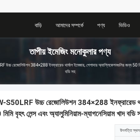
বাড়ি
আমাদের সম্পর্কে
পণ্য
ভিডিও
তাপীয় ইমেজিং মনোকুলার পণ্য
চ্চ রেজোলিউশন 384×288 ইনফ্রারেড থার্মাল ইমেজার, পেশাদার অ্যাপ্লিকেশনগুলির জন্য 50 মিমি বৃহ
বডি সহ
-S50LRF উচ্চ রেজোলিউশন 384×288 ইনফ্রারেড থার্মাল
মিমি বৃহৎ লেন্স এবং অ্যালুমিনিয়াম-ম্যাগনেসিয়াম খাদ বডি 
উৎপত্তি স্থল