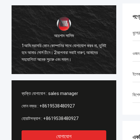
পণ্
ধুলো/
আরশাদ সালিম
1. সেরা 
1আমি সরাসরি কোন কোম্পানির সাথে যোগাযোগ করব না, তুমিই
ো
একসাথে 
হবে আমার সোর্স চীনে। 2আপনারা সবাই দারুণ, আমাদের
ওজন
যে, আমি ন
সহযোগিতা অনেক সুচারু এবং সফল।
সম্পর্কে 
ইলেকট
ব্যক্তি যোগাযোগ :
sales manager
বিশে
ফোন নম্বর :
+8619538480927
হোয়াটসঅ্যাপ :
+8619538480927
যোগাযোগ
একটি