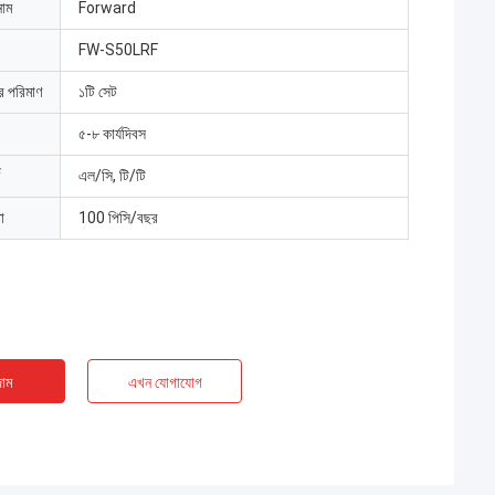
নাম
Forward
FW-S50LRF
ার পরিমাণ
১টি সেট
৫-৮ কার্যদিবস
এল/সি, টি/টি
া
100 পিসি/বছর
াম
এখন যোগাযোগ